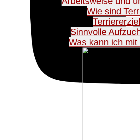
Arbeitsweise und u
Wie sind Ter
Terriererzi
Sinnvolle Aufzuc
Was kann ich mit 