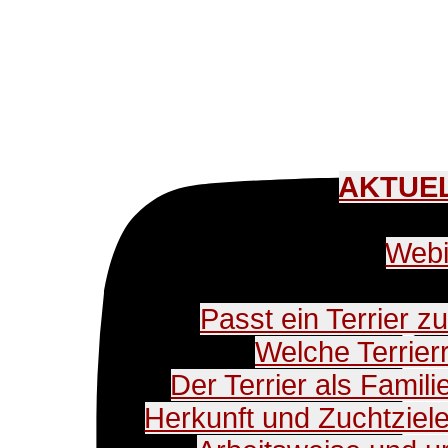
AKTUE
Neu:
Webi
Passt ein Terrier z
Welche Terrier
Der Terrier als Famil
Herkunft und Zuchtziel