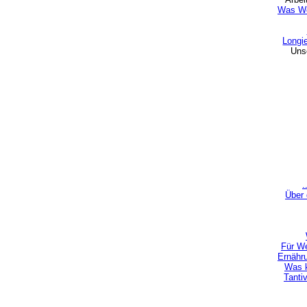
Was We
Longie
Uns
.
Über
Für We
Ernähr
Was k
Tanti