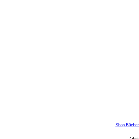
Direkt zum Seiteninhalt
Shop Bücher
Arbei